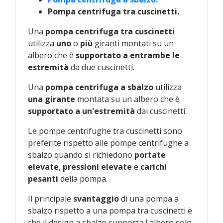
Pompa centrifuga tra cuscinetti.
Una
pompa centrifuga tra cuscinetti
utilizza
uno
o
più
giranti montati su un
albero che è
supportato a entrambe le
estremità
da due cuscinetti.
Una
pompa centrifuga a sbalzo
utilizza
una girante
montata su un albero che è
supportato a un'estremità
dai cuscinetti.
Le pompe centrifughe tra cuscinetti sono
preferite rispetto alle pompe centrifughe a
sbalzo quando si richiedono
portate
elevate
,
pressioni elevate
e
carichi
pesanti
della pompa.
Il principale
svantaggio
di una pompa a
sbalzo rispetto a una pompa tra cuscinetti è
che il design a sbalzo supporta l'albero solo