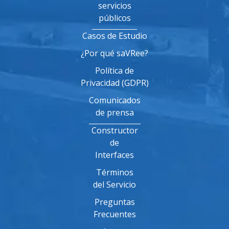
servicios
públicos
Casos de Estudio
¿Por qué saVRee?
Política de
Privacidad (GDPR)
Comunicados
de prensa
Constructor
de
Interfaces
Términos
del Servicio
Preguntas
Frecuentes