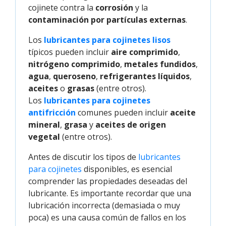
cojinete contra la
corrosión
y la
contaminación por partículas
externas
.
Los
lubricantes para cojinetes lisos
típicos pueden incluir
aire comprimido
,
nitrógeno comprimido
,
metales fundidos
,
agua
,
queroseno
,
refrigerantes líquidos
,
aceites
o
grasas
(entre otros).
Los
lubricantes para cojinetes 
antifricción
comunes pueden incluir
aceite
mineral
,
grasa
y
aceites de origen
vegetal
(entre otros).
Antes de discutir los tipos de
lubricantes 
para cojinetes
disponibles, es esencial
comprender las propiedades deseadas del
lubricante. Es importante recordar que una
lubricación incorrecta (demasiada o muy
poca) es una causa común de fallos en los