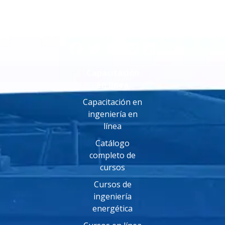
Capacitación
en línea
Capacitación en
ingeniería en
línea
Catálogo
completo de
cursos
Cursos de
ingeniería
energética