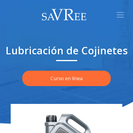
Lubricación de Cojinetes
Curso en línea