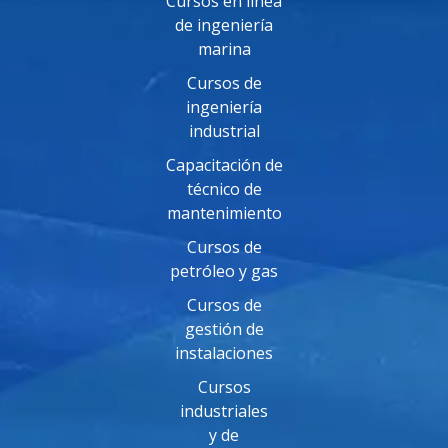
Cursos en línea
de ingeniería
marina
Cursos de
ingeniería
industrial
Capacitación de
técnico de
mantenimiento
Cursos de
petróleo y gas
Cursos de
gestión de
instalaciones
Cursos
industriales
y de