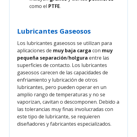
como el
PTFE
.
Lubricantes Gaseosos
Los lubricantes gaseosos se utilizan para
aplicaciones de
muy baja carga
con
muy
pequeña separación
/
holgura
entre las
superficies de contacto. Los lubricantes
gaseosos carecen de las capacidades de
enfriamiento y lubricación de otros
lubricantes, pero pueden operar en un
amplio rango de temperaturas y no se
vaporizan, cavitan o descomponen. Debido a
las tolerancias muy finas involucradas con
este tipo de lubricante, se requieren
diseñadores y fabricantes especializados.