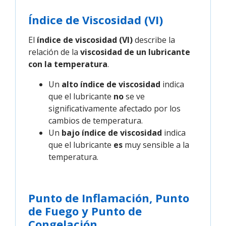
Índice de Viscosidad (VI)
El
índice de viscosidad (VI)
describe la
relación de la
viscosidad de un lubricante
con la temperatura
.
Un
alto índice de viscosidad
indica
que el lubricante
no
se ve
significativamente afectado por los
cambios de temperatura.
Un
bajo índice de viscosidad
indica
que el lubricante
es
muy sensible a la
temperatura.
Punto de Inflamación, Punto
de Fuego y Punto de
Congelación