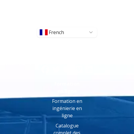
French
Formation
en ligne
Formation en
ingénierie en
ligne
Catalogue
complet des