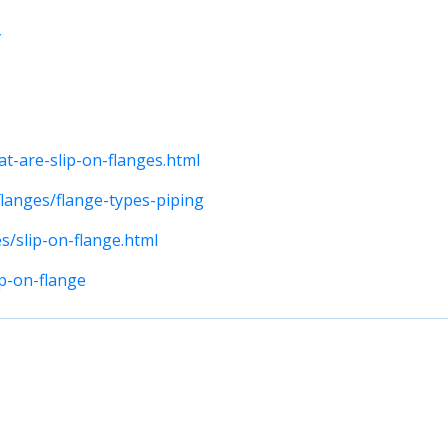
य
t-are-slip-on-flanges.html
flanges/flange-types-piping
s/slip-on-flange.html
p-on-flange