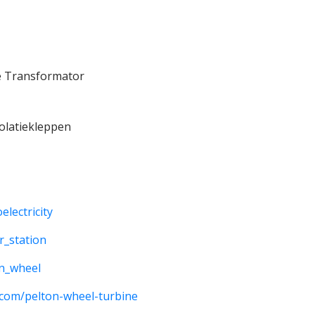
e Transformator
solatiekleppen
electricity
r_station
on_wheel
.com/pelton-wheel-turbine