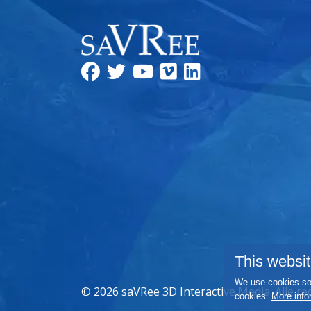
This websit
We use cookies so 
© 2026 saVRee 3D Interactive Media. Alle r
cookies.
More info