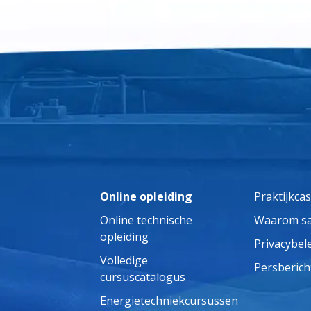
Online opleiding
Praktijkca
Online technische
Waarom s
opleiding
Privacybel
Volledige
Persberich
cursuscatalogus
Energietechniekcursussen