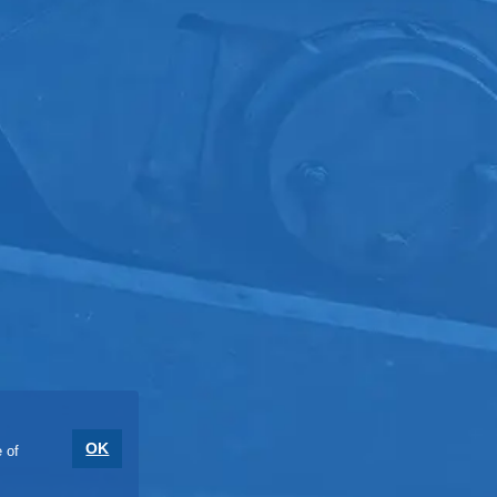
OK
 of