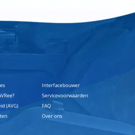
ses
Interfacebouwer
aVRee?
Servicevoorwaarden
eid (AVG)
FAQ
ten
Over ons