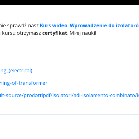
znie sprawdź nasz
Kurs wideo: Wprowadzenie do izolator
u kursu otrzymasz
certyfikat
. Miłej nauki!
ng_(electrical)
shing-of-transformer
t-source/prodottipdf/isolatori/adi-isolamento-combinato