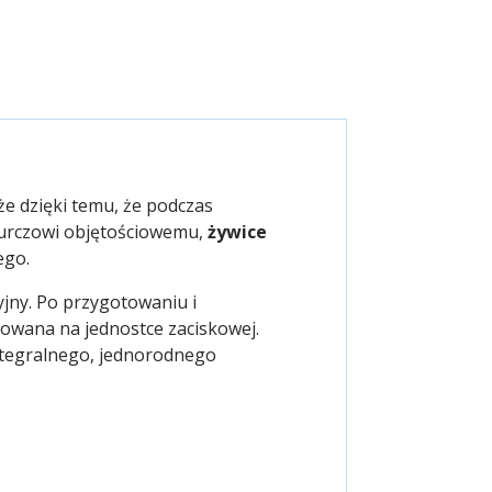
kże dzięki temu, że podczas
kurczowi objętościowemu,
żywice
ego.
cyjny. Po przygotowaniu i
cowana na jednostce zaciskowej.
ntegralnego, jednorodnego