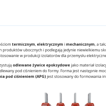
ościom
termicznym
,
elektrycznym
i
mechanicznym
, a ta
ch produktów ubocznych i podlegają jedynie niewielkiemu s
stosowanie w produkcji izolatorów dla przemysłu elektryczn
zystują
odlewane żywice epoksydowe
jako materiał izola
odlewany pod ciśnieniem do formy. Forma jest następnie mo
a pod ciśnieniem (APG)
jest stosowany do formowania i