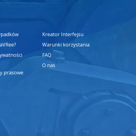
zypadków
Kreator Interfejsu
saVRee?
Warunki korzystania
rywatności
FAQ
O nas
y prasowe