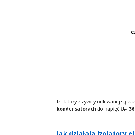
Izolatory z żywicy odlewanej są z
kondensatorach
do napięć
U
36
m
Jak działają izolatory 