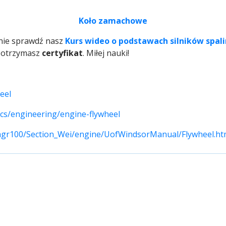
Koło zamachowe
znie sprawdź nasz
Kurs wideo o podstawach silników spal
u otrzymasz
certyfikat
. Miłej nauki!
eel
ics/engineering/engine-flywheel
engr100/Section_Wei/engine/UofWindsorManual/Flywheel.h