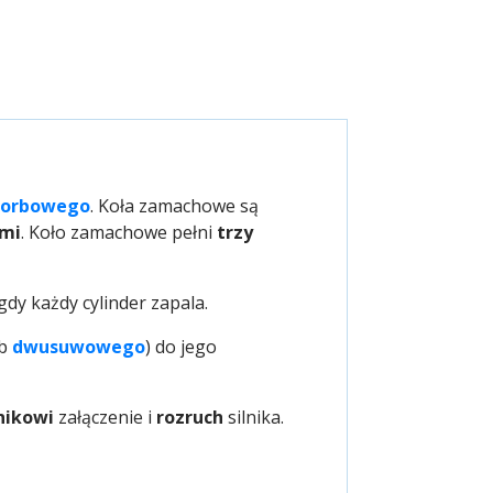
korbowego
. Koła zamachowe są
mi
. Koło zamachowe pełni
trzy
dy każdy cylinder zapala.
ub
dwusuwowego
) do jego
nikowi
załączenie i
rozruch
silnika.