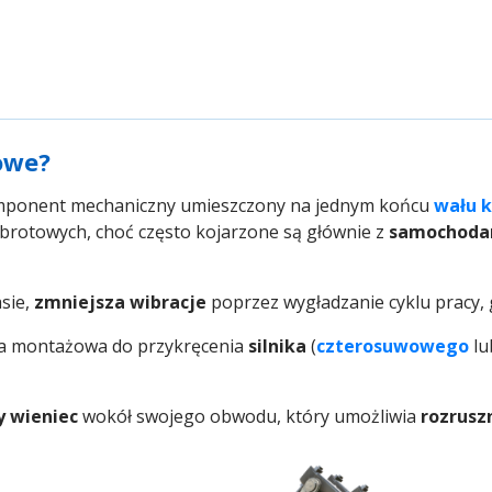
owe?
mponent mechaniczny umieszczony na jednym końcu
wału 
brotowych, choć często kojarzone są głównie z
samochoda
sie,
zmniejsza wibracje
poprzez wygładzanie cyklu pracy, g
ia montażowa do przykręcenia
silnika
(
czterosuwowego
l
y wieniec
wokół swojego obwodu, który umożliwia
rozrusz