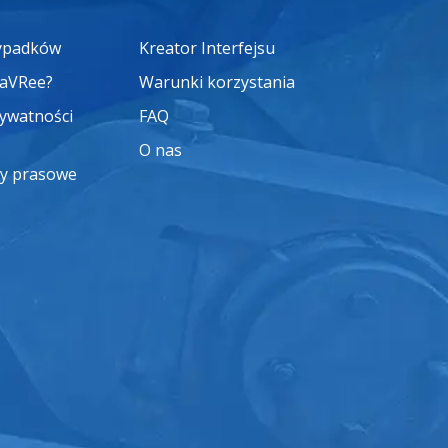
zypadków
Kreator Interfejsu
saVRee?
Warunki korzystania
rywatności
FAQ
O nas
y prasowe