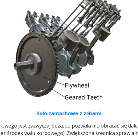
Koło zamachowe z zębami
howego jest zazwyczaj duża, co pozwala mu obracać się dal
ez środek wału korbowego). Zwiększona średnica sprawia ró