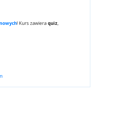
inowych
! Kurs zawiera
quiz
,
tm