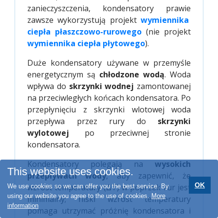
zanieczyszczenia, kondensatory prawie
zawsze wykorzystują projekt
wymiennika 
ciepła płaszczowo-rurowego
(nie projekt
wymiennika ciepła płytowego
).
Duże kondensatory używane w przemyśle
energetycznym są
chłodzone wodą
. Woda
wpływa do
skrzynki wodnej
zamontowanej
na przeciwległych końcach kondensatora. Po
przepłynięciu z skrzynki wlotowej woda
przepływa przez rury do
skrzynki
wylotowej
po przeciwnej stronie
kondensatora.
Kondensatory polegają na
wysokich
This website uses cookies.
przepływach wody
, aby zapewnić, że
OK
wzrost temperatury (ΔT) w poprzek rur jest
We use cookies so we can offer you the best service. By
using our website you agree to the use of cookies.
More
minimalny; niski wzrost temperatury
information
pomaga utrzymać próżnię kondensatora i