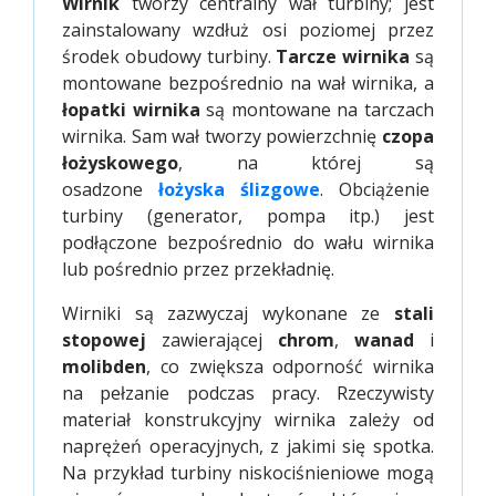
Wirnik
tworzy centralny wał turbiny; jest
zainstalowany wzdłuż osi poziomej przez
środek obudowy turbiny.
Tarcze wirnika
są
montowane bezpośrednio na wał wirnika, a
łopatki wirnika
są montowane na tarczach
wirnika. Sam wał tworzy powierzchnię
czopa
łożyskowego
, na której są
osadzone
łożyska ślizgowe
. Obciążenie
turbiny (generator, pompa itp.) jest
podłączone bezpośrednio do wału wirnika
lub pośrednio przez przekładnię.
Wirniki są zazwyczaj wykonane ze
stali
stopowej
zawierającej
chrom
,
wanad
i
molibden
, co zwiększa odporność wirnika
na pełzanie podczas pracy. Rzeczywisty
materiał konstrukcyjny wirnika zależy od
naprężeń operacyjnych, z jakimi się spotka.
Na przykład turbiny niskociśnieniowe mogą