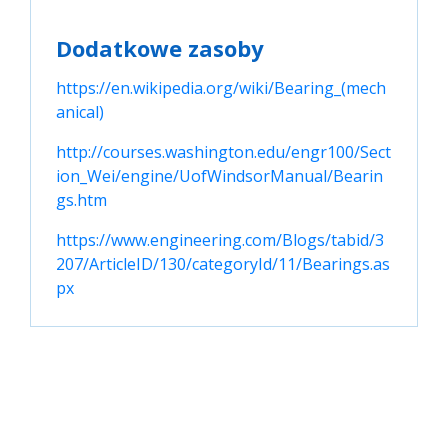
Dodatkowe zasoby
https://en.wikipedia.org/wiki/Bearing_(mech
anical)
http://courses.washington.edu/engr100/Sect
ion_Wei/engine/UofWindsorManual/Bearin
gs.htm
https://www.engineering.com/Blogs/tabid/3
207/ArticleID/130/categoryId/11/Bearings.as
px