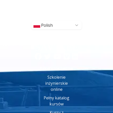
Polish
Szkolenie online
Szkolenie
inżynierskie
online
Pełny katalog
kursów
Kursy z