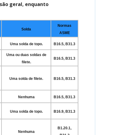
isão geral, enquanto
Normas
Solda
ASME
Uma solda de topo.
B16.5, B31.3
Uma ou duas soldas de
B16.5, B31.3
filete.
Uma solda de filete.
B16.5, B31.3
Nenhuma
B16.5, B31.3
Uma solda de topo.
B16.9, B31.3
B1.20.1,
Nenhuma