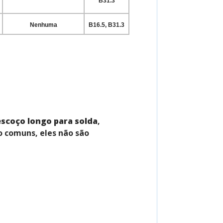
B31.3
Nenhuma
B16.5, B31.3
scoço longo para solda
,
ão comuns, eles não são