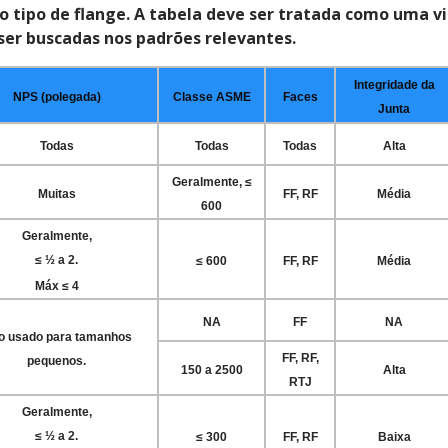
 tipo de flange. A tabela deve ser tratada como uma v
ser buscadas nos padrões relevantes.
Integridade da
NPS (polegada)
Classe ASME
Faces
Junta
Todas
Todas
Todas
Alta
Geralmente, ≤
Muitas
FF, RF
Média
600
Geralmente,
≤ ½ a 2.
≤ 600
FF, RF
Média
Máx ≤ 4
NA
FF
NA
o usado para tamanhos
FF, RF,
pequenos.
150 a 2500
Alta
RTJ
Geralmente,
≤ ½ a 2.
≤ 300
FF, RF
Baixa