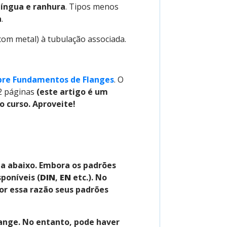
língua e ranhura
. Tipos menos
a
.
com metal) à tubulação associada.
bre Fundamentos de Flanges
. O
2 páginas
(este artigo é um
o curso. Aproveite!
a abaixo. Embora os padrões
poníveis (
DIN
,
EN
etc.). No
or essa razão seus padrões
flange. No entanto, pode haver