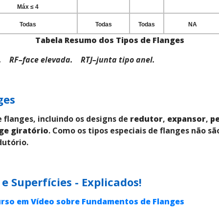
Máx ≤ 4
Todas
Todas
Todas
NA
Tabela Resumo dos Tipos de Flanges
. RF–face elevada. RTJ–junta tipo anel.
ges
e flanges, incluindo os designs de
redutor
,
expansor
,
pe
ge giratório
. Como os tipos especiais de flanges não s
dutório.
e Superfícies - Explicados!
rso em Vídeo sobre Fundamentos de Flanges