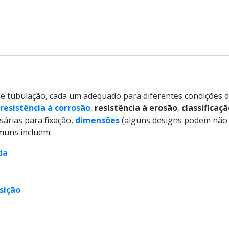
de tubulação, cada um adequado para diferentes condições de
resistência à corrosão
,
resistência à erosão
,
classificaç
sárias para fixação,
dimensões
(alguns designs podem não 
omuns incluem:
da
sição