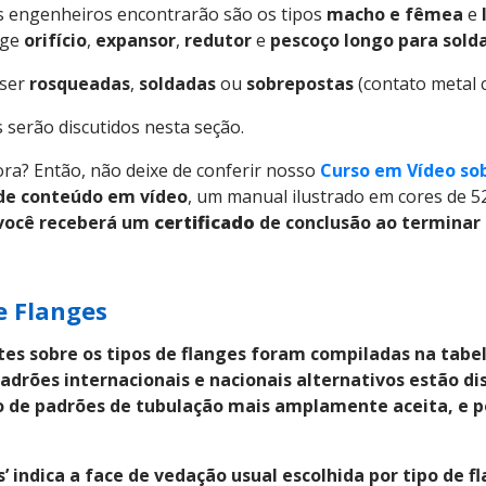
os engenheiros encontrarão são os tipos
macho e fêmea
e
nge
orifício
,
expansor
,
redutor
e
pescoço longo para sold
ser
rosqueadas
,
soldadas
ou
sobrepostas
(contato metal 
 serão discutidos nesta seção.
ora? Então, não deixe de conferir nosso
Curso em Vídeo so
 de conteúdo em vídeo
, um manual ilustrado em cores de 5
 você receberá um
certificado
de conclusão ao terminar 
e Flanges
s sobre os tipos de flanges foram compiladas na tabel
drões internacionais e nacionais alternativos estão dis
o de padrões de tubulação mais amplamente aceita, e p
s’ indica a face de vedação usual escolhida por tipo de 