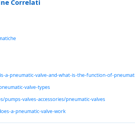
ine Correlati
matiche
is-a-pneumatic-valve-and-what-is-the-function-of-pneumati
/pneumatic-valve-types
es/pumps-valves-accessories/pneumatic-valves
-does-a-pneumatic-valve-work