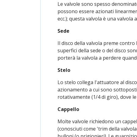
Le valvole sono spesso denominate i
possono essere azionati linearmente
ecc.); questa valvola è una valvola
Sede
Il disco della valvola preme contro 
superfici della sede o del disco so
porterà la valvola a perdere quand
Stelo
Lo stelo collega l'attuatore al disc
azionamento a cui sono sottoposti
rotativamente (1/4 di giro), dove le
Cappello
Molte valvole richiedono un cappell
(conosciuti come 'trim della valvola
bulloni (o prigionieri). Le guarnizio