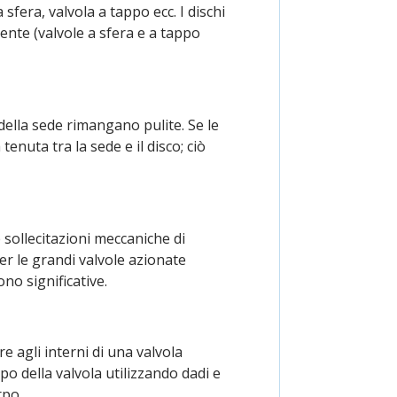
fera, valvola a tappo ecc. I dischi
ente (valvole a sfera e a tappo
 della sede rimangano pulite. Se le
enuta tra la sede e il disco; ciò
e sollecitazioni meccaniche di
r le grandi valvole azionate
no significative.
e agli interni di una valvola
rpo della valvola utilizzando dadi e
rpo.