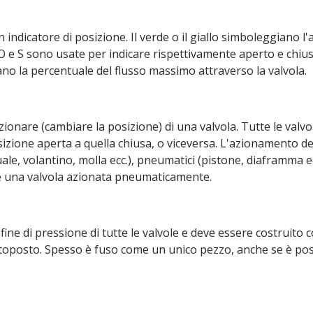
 indicatore di posizione. Il verde o il giallo simboleggiano l
 O e S sono usate per indicare rispettivamente aperto e chius
ano la percentuale del flusso massimo attraverso la valvola.
zionare (cambiare la posizione) di una valvola. Tutte le valv
zione aperta a quella chiusa, o viceversa. L'azionamento de
e, volantino, molla ecc.), pneumatici (pistone, diaframma ecc.)
 è una valvola azionata pneumaticamente.
nfine di pressione di tutte le valvole e deve essere costruito c
ttoposto. Spesso è fuso come un unico pezzo, anche se è poss