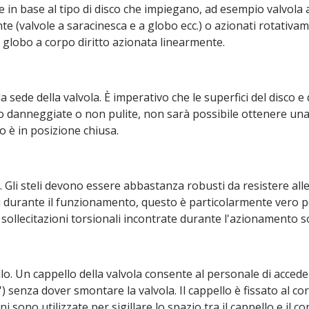
n base al tipo di disco che impiegano, ad esempio valvola a s
 (valvole a saracinesca e a globo ecc.) o azionati rotativam
 a globo a corpo diritto azionata linearmente.
la sede della valvola. È imperativo che le superfici del disco e
no danneggiate o non pulite, non sarà possibile ottenere una t
o è in posizione chiusa.
o. Gli steli devono essere abbastanza robusti da resistere all
 durante il funzionamento, questo è particolarmente vero pe
 sollecitazioni torsionali incontrate durante l'azionamento so
o. Un cappello della valvola consente al personale di acceder
') senza dover smontare la valvola. Il cappello è fissato al co
ni sono utilizzate per sigillare lo spazio tra il cappello e il co